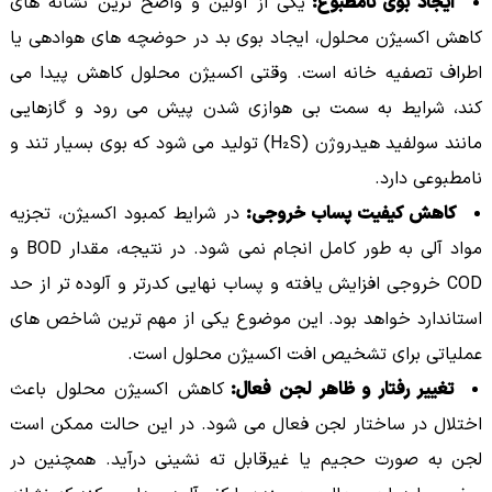
ایجاد بوی نامطبوع:
یکی از اولین و واضح ترین نشانه های
کاهش اکسیژن محلول، ایجاد بوی بد در حوضچه های هوادهی یا
اطراف تصفیه خانه است. وقتی اکسیژن محلول کاهش پیدا می
کند، شرایط به سمت بی هوازی شدن پیش می رود و گازهایی
مانند سولفید هیدروژن (H₂S) تولید می شود که بوی بسیار تند و
نامطبوعی دارد.
کاهش کیفیت پساب خروجی:
در شرایط کمبود اکسیژن، تجزیه
مواد آلی به طور کامل انجام نمی شود. در نتیجه، مقدار BOD و
COD خروجی افزایش یافته و پساب نهایی کدرتر و آلوده تر از حد
استاندارد خواهد بود. این موضوع یکی از مهم ترین شاخص های
عملیاتی برای تشخیص افت اکسیژن محلول است.
تغییر رفتار و ظاهر لجن فعال:
کاهش اکسیژن محلول باعث
اختلال در ساختار لجن فعال می شود. در این حالت ممکن است
لجن به صورت حجیم یا غیرقابل ته نشینی درآید. همچنین در