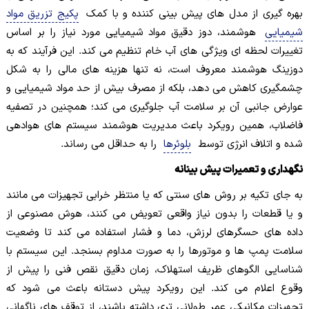
بهره گیری از مدل های پیش بینی کننده و با کمک
پکیج تزریق مواد
شیمیایی
هوشمند، دوز دقیق مواد شیمیایی مورد نیاز را بر اساس
تغییرات لحظه ای ویژگی های آب خام تنظیم می کند. این فرآیند که به
دوزینگ هوشمند معروف است، نه تنها هزینه های مالی را به شکل
چشمگیری کاهش می دهد، بلکه از مصرف بیش از حد مواد شیمیایی و
عوارض جانبی آن بر سلامت آب جلوگیری می کند؛ همچنین در تصفیه
فاضلاب، همین رویکرد باعث مدیریت هوشمند سیستم های هوادهی
شده و اتلاف انرژی توسط
بلوئرها
را به حداقل می رساند.
نگهداری و تعمیرات پیش بینانه
به جای تکیه بر روش های سنتی که یا منتظر خرابی تجهیزات می مانند
و یا قطعات را بدون نیاز واقعی تعویض می کنند، هوش مصنوعی از
داده های حسگرهای لرزش، دما و فشار استفاده می کند تا وضعیت
سلامت پمپ ها و موتورها را به صورت مداوم بسنجد. این سیستم با
شناسایی الگوهای ظریف استهلاک، زمان دقیق نقص فنی را پیش از
وقوع اعلام می کند. این رویکرد پیش دستانه باعث می شود که
تجهیزات مکانیکی عمر طولانی تری داشته باشند، از توقف های ناگهانی