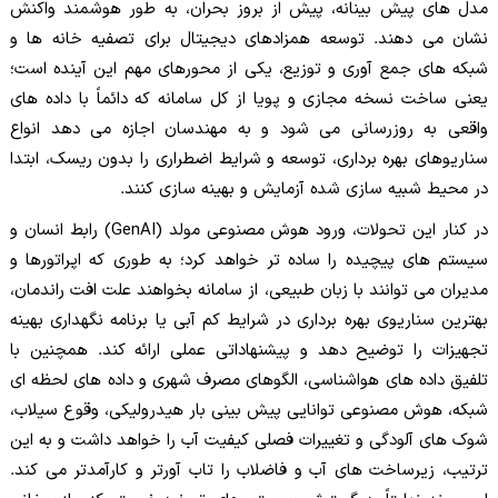
مدل های پیش بینانه، پیش از بروز بحران، به طور هوشمند واکنش
نشان می دهند. توسعه همزادهای دیجیتال برای تصفیه خانه ها و
شبکه های جمع آوری و توزیع، یکی از محورهای مهم این آینده است؛
یعنی ساخت نسخه مجازی و پویا از کل سامانه که دائماً با داده های
واقعی به روزرسانی می شود و به مهندسان اجازه می دهد انواع
سناریوهای بهره برداری، توسعه و شرایط اضطراری را بدون ریسک، ابتدا
در محیط شبیه سازی شده آزمایش و بهینه سازی کنند.
در کنار این تحولات، ورود هوش مصنوعی مولد (GenAI) رابط انسان و
سیستم های پیچیده را ساده تر خواهد کرد؛ به طوری که اپراتورها و
مدیران می توانند با زبان طبیعی، از سامانه بخواهند علت افت راندمان،
بهترین سناریوی بهره برداری در شرایط کم آبی یا برنامه نگهداری بهینه
تجهیزات را توضیح دهد و پیشنهاداتی عملی ارائه کند. همچنین با
تلفیق داده های هواشناسی، الگوهای مصرف شهری و داده های لحظه ای
شبکه، هوش مصنوعی توانایی پیش بینی بار هیدرولیکی، وقوع سیلاب،
شوک های آلودگی و تغییرات فصلی کیفیت آب را خواهد داشت و به این
ترتیب، زیرساخت های آب و فاضلاب را تاب آورتر و کارآمدتر می کند.