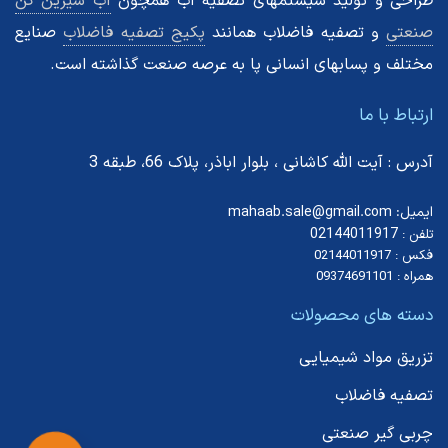
طراحی و تولید سیستمهای تصفیه آب همچون
آب شیرین کن
صنعتی
و تصفیه فاضلاب همانند
پکیج تصفیه فاضلاب
صنایع
مختلف و پسابهای انسانی پا به عرصه صنعت گذاشته است.
ارتباط با ما
آدرس : آیت الله کاشانی ، بلوار اباذر، پلاک 66، طبقه 3
ایمیل: mahaab.sale@gmail.com
02144011917
تلفن :
فکس : 02144011917
همراه : 09374691101
دسته های محصولات
تزریق مواد شیمیایی
تصفیه فاضلاب
چربی گیر صنعتی