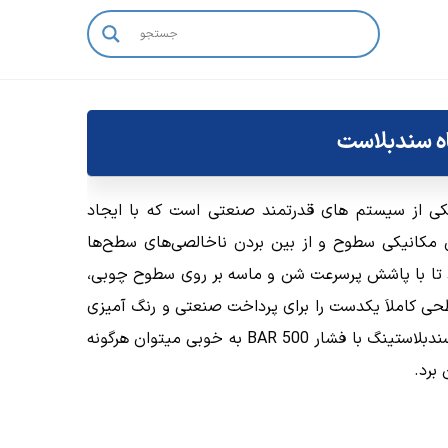
ه سندبلاست
ه سند بلاست (sandblast machine) یکی از سیستم های قدرتمند صنعتی است که با ایجاد
الا، به تمیز کردن مکانیکی سطوح و از بین بردن ناخالصی‌های سطح‌ها
ند تا با پاشش پرسرعت شن و ماسه بر روی سطوح چوبی،
طحی کاملاَ یکدست را برای پرداخت صنعتی و رنگ آمیزی
به ارمغان بیاورند. بعنوان مثال با عملیاتهای سندبلاستینگ با فشار 500 BAR به‌ خوبی میتوان هرگونه
برد.