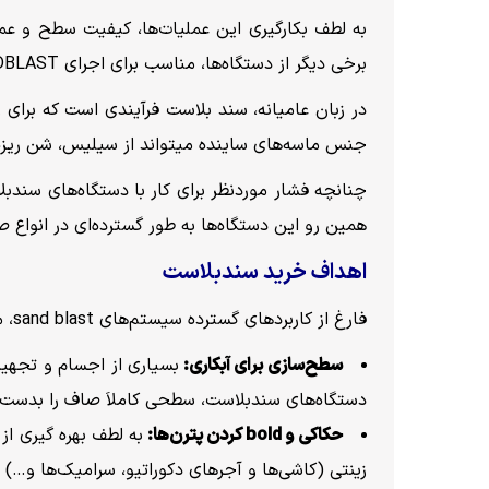
به‌ لطف بکارگیری این عملیات‌ها، کیفیت سطح و عم
برخی دیگر از دستگاه‌ها، مناسب برای اجرای SANDBLAST به روش خشک هستند. در همین زمینه بایستی گفت که:
در زبان عامیانه، سند بلاست فرآیندی است که برا
جنس ماسه‌های ساینده میتواند از سیلیس، شن ریزه
همین رو این دستگاه‌ها به طور گسترده‌ای در انواع 
اهداف خرید سندبلاست
فارغ از کاربردهای گسترده سیستم‌های sand blast، مهمترین اهداف خرید دستگاه سند بلاست به شرح زیر خواهد بود:
سطح‌سازی برای آبکاری:
بسیاری از اجسام و تجهیزا
دستگاه‌های سندبلاست، سطحی کاملاَ صاف را بدست آ
حکاکی و
bold
کردن پترن‌ها:
به‌ لطف بهره گیری ا
زینتی (کاشی‌ها و آجرهای دکوراتیو، سرامیک‌ها و…) 