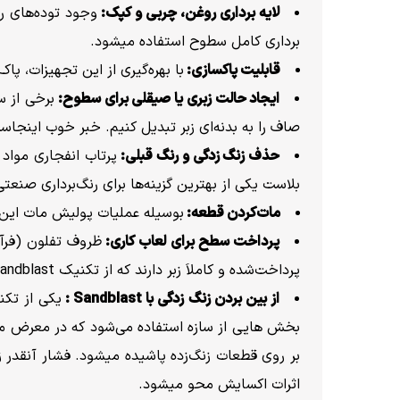
لایه برداری روغن، چربی و کپک:
وجود توده‌های ر
برداری کامل سطوح استفاده میشود.
قابلیت پاکسازی:
با بهره‌گیری از این تجهیزات، پ
ایجاد حالت زبری یا صیقلی برای سطوح:
برخی از س
صاف را به بدنه‌ای زبر تبدیل کنیم. خبر خوب اینجاست که با
حذف زنگ زدگی و رنگ قبلی:
پرتاب انفجاری مواد
بلاست یکی از بهترین گزینه‌ها برای رنگ‌برداری صنع
مات‌کردن قطعه:
بوسیله‌ عملیات پولیش مات این 
پرداخت سطح برای لعاب کاری:
ظروف تفلون (فرآی
پرداخت‌شده و کاملاَ زبر دارند که از تکنیک Sandblast استفاده میشود.
از بین بردن زنگ زدگی با
Sandblast :
بخش هایی از سازه استفاده می‌شود که در معرض محیط
بر روی قطعات زنگ‌زده پاشیده میشود. فشار آنقدر زی
اثرات اکسایش محو میشود.